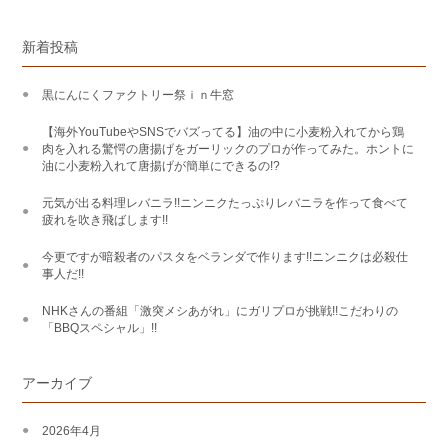
新着投稿
黒にんにくファクトリー祭ｉｎ牛窓
【海外YouTubeやSNSでバズってる】油の中に小麦粉入れてから鶏
肉を入れる驚愕の唐揚げをガーリックのプロが作ってみた。ホントに
油に小麦粉入れて唐揚げが簡単にできるの!?
元気が出る料理レバニラ!!ニンニクたっぷりレバニラを作って食べて
疲れを吹き飛ばします!!
今更ですが暗殺者のパスタをベランダで作ります!!ニンニクは必殺仕
事人だ!!
NHKさんの番組「激突メシあがれ」にガリプロが挑戦!!こだわりの
「BBQスペシャル」!!
アーカイブ
2026年4月