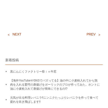
NEXT
PREV
新着投稿
黒にんにくファクトリー祭ｉｎ牛窓
【海外YouTubeやSNSでバズってる】油の中に小麦粉入れてから鶏
肉を入れる驚愕の唐揚げをガーリックのプロが作ってみた。ホントに
油に小麦粉入れて唐揚げが簡単にできるの!?
元気が出る料理レバニラ!!ニンニクたっぷりレバニラを作って食べて
疲れを吹き飛ばします!!