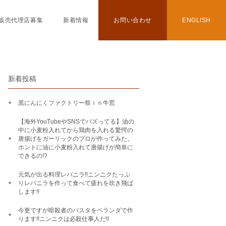
販売代理店募集
新着情報
お問い合わせ
ENGLISH
新着投稿
黒にんにくファクトリー祭ｉｎ牛窓
【海外YouTubeやSNSでバズってる】油の
中に小麦粉入れてから鶏肉を入れる驚愕の
唐揚げをガーリックのプロが作ってみた。
ホントに油に小麦粉入れて唐揚げが簡単に
できるの!?
元気が出る料理レバニラ!!ニンニクたっぷ
りレバニラを作って食べて疲れを吹き飛ば
します!!
今更ですが暗殺者のパスタをベランダで作
ります!!ニンニクは必殺仕事人だ!!