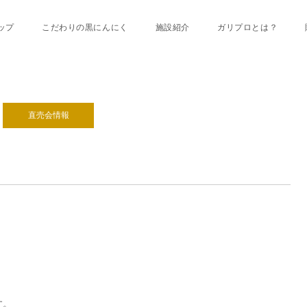
ップ
こだわりの黒にんにく
施設紹介
ガリプロとは？
直売会情報
す。