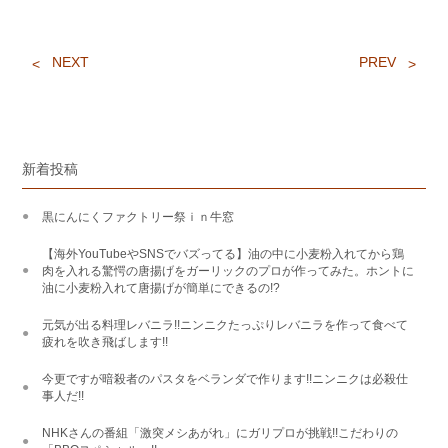
NEXT
PREV
新着投稿
黒にんにくファクトリー祭ｉｎ牛窓
【海外YouTubeやSNSでバズってる】油の中に小麦粉入れてから鶏
肉を入れる驚愕の唐揚げをガーリックのプロが作ってみた。ホントに
油に小麦粉入れて唐揚げが簡単にできるの!?
元気が出る料理レバニラ!!ニンニクたっぷりレバニラを作って食べて
疲れを吹き飛ばします!!
今更ですが暗殺者のパスタをベランダで作ります!!ニンニクは必殺仕
事人だ!!
NHKさんの番組「激突メシあがれ」にガリプロが挑戦!!こだわりの